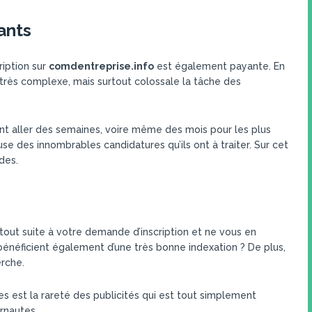
ants
iption sur
comdentreprise.info
est également payante. En
du très complexe, mais surtout colossale la tâche des
nt aller des semaines, voire même des mois pour les plus
ause des innombrables candidatures qu’ils ont à traiter. Sur cet
des.
 tout suite à votre demande d’inscription et ne vous en
énéficient également d’une très bonne indexation ? De plus,
erche.
res est la rareté des publicités qui est tout simplement
rnautes.