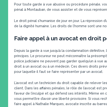
Pour toute garde à vue abusive ou procédure pénale, vo
pénal à Montauban, de vous assister et de vous représen
Le droit pénal s’humanise de jour en jour. La répression 
de la dignité humaine. Les droits de l’homme sont une not
Faire appel à un avocat en droit 
Depuis la garde à vue jusqu’à la condamnation définitive,
principes. Le procureur ne peut méconnaître la présomptio
police judiciaire ne peuvent pas garder quelqu’un à vue au-
droit à un avocat ou à un médecin. Ces divers droits prévu
pour laquelle il faut se faire représenter par un avocat.
L’avocat est un technicien du droit capable de relever les
client. Dans les affaires pénales, le rôle de l’avocat est 
faveur de l’inculpé et qui défend ses intérêts. Même en ca
vous permettre d’avoir une liberté provisoire. Si vous r
faire appel à Nathalie Marques, avocate inscrite au barre