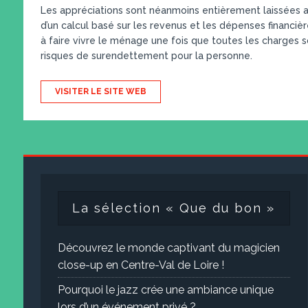
Les appréciations sont néanmoins entièrement laissées aux
d’un calcul basé sur les revenus et les dépenses financièr
à faire vivre le ménage une fois que toutes les charges so
risques de surendettement pour la personne.
VISITER LE SITE WEB
La sélection « Que du bon »
Découvrez le monde captivant du magicien
close-up en Centre-Val de Loire !
Pourquoi le jazz crée une ambiance unique
lors d’un événement privé ?