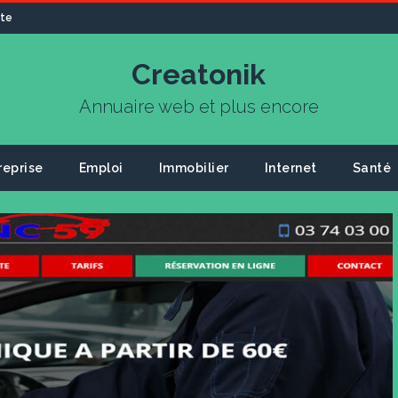
ite
Creatonik
Annuaire web et plus encore
reprise
Emploi
Immobilier
Internet
Santé