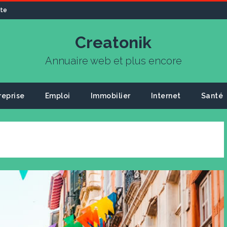
ite
Creatonik
Annuaire web et plus encore
reprise
Emploi
Immobilier
Internet
Santé